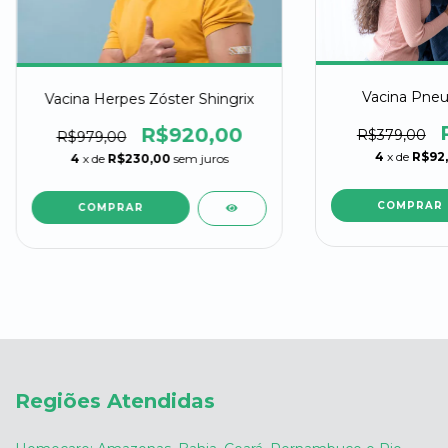
Vacina Pneu
Vacina Herpes Zóster Shingrix
R$920,00
R$379,00
R$979,00
4
x de
R$92
4
x de
R$230,00
sem juros
COMPRAR
Regiões Atendidas