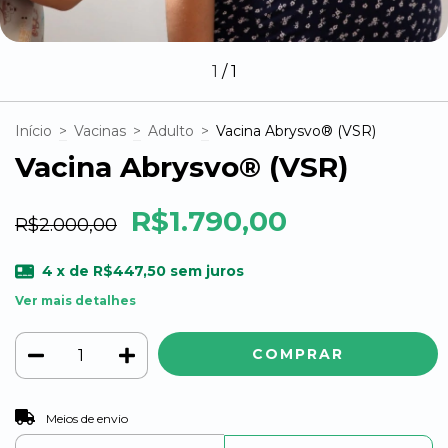
1
/
1
Início
>
Vacinas
>
Adulto
>
Vacina Abrysvo® (VSR)
Vacina Abrysvo® (VSR)
R$1.790,00
R$2.000,00
4
x de
R$447,50
sem juros
Ver mais detalhes
ALTERAR CEP
Entregas para o CEP:
Meios de envio