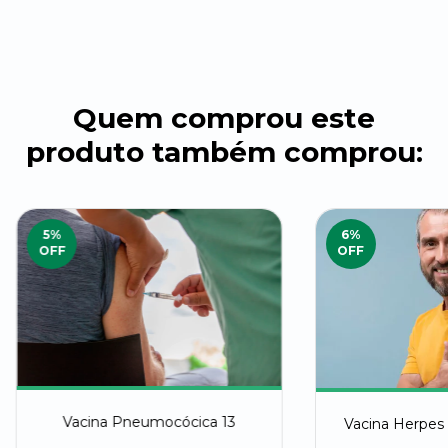
Quem comprou este
produto também comprou:
5
%
6
%
OFF
OFF
Vacina Pneumocócica 13
Vacina Herpes 