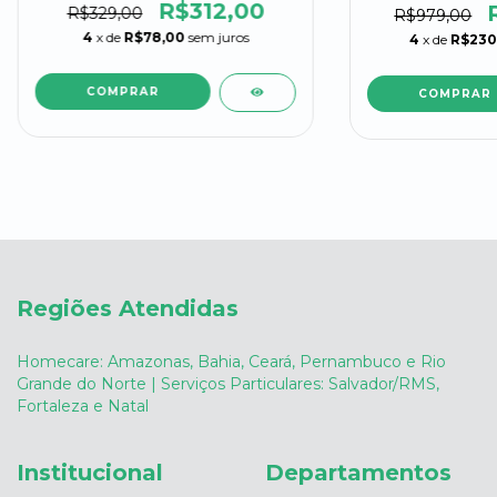
R$312,00
R$329,00
R$979,00
4
x de
R$78,00
sem juros
4
x de
R$230
COMPRAR
Regiões Atendidas
Homecare: Amazonas, Bahia, Ceará, Pernambuco e Rio
Grande do Norte | Serviços Particulares: Salvador/RMS,
Fortaleza e Natal
Institucional
Departamentos