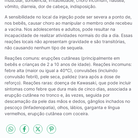
muscular, sonolência, irritabilidade, choro incomum, náusea,
vômito, diarreia, dor de cabeça, indisposição.
A sensibilidade no local da injeção pode ser severa a ponto de,
nos bebês, causar choro ao manipular o membro onde recebeu
a vacina. Nos adolescentes e adultos, pode resultar na
incapacidade de realizar atividades normais do dia a dia. Essas
reações locais não apresentam gravidade e são transitórias,
não causando nenhum tipo de sequela.
Reações comuns: erupções cutâneas (principalmente em
bebês e crianças de 2 a 10 anos de idade). Reações incomuns:
febre alta (maior ou igual a 40°C), convulsões (incluindo
convulsão febril), pele seca, palidez (rara após a dose de
reforço). Reações raras: doença de Kawasaki, que pode incluir
sintomas como febre que dura mais de cinco dias, associada a
erupção cutânea no tronco e, às vezes, seguida por
descamação da pele das mãos e dedos, gânglios inchados no
pescoço (linfadenopatia), olhos, lábios, garganta e língua
vermelhos, erupção cutânea com coceira.