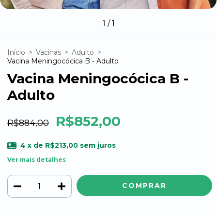
1
/
1
Início
>
Vacinas
>
Adulto
>
Vacina Meningocócica B - Adulto
Vacina Meningocócica B -
Adulto
R$852,00
R$884,00
4
x de
R$213,00
sem juros
Ver mais detalhes